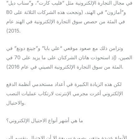
في مجال التجارة الإلكترونية مثل “فليب كارت”، و”سناب ديل”
و”أمازون” في الهند، (ونجحت هذه الشركات الثلاثة على 80
في المئة من حصص سوق التجارة الإلكترونية في الهند عام
2015).
وتزامن ذلك مع صعود موقعي “علي بابا” و”جينغ دونغ” في
الصين، (إذ استحوذت هاتان الشركتان على ما يزيد على 70 في
المئة من سوق التجارة الإلكترونية الصيني في عام 2016).
لكن هذه الزيادة الكبيرة في أعداد مستخدمي أنظمة الدفع
الإلكتروني أغرت مجرمي الإنترنت لارتكاب عمليات النصب
والاحتيال.
ما هي أشهر أنواع الاحتيال الإلكتروني؟
الأنواع عديدة وتتغير بصورة سريعة إلا أن الاحتيال ينقسم إلى